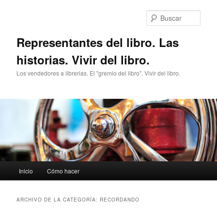
Ir
Ir
al
al
Busc
contenido
contenido
principal
secundario
Representantes del libro. Las
historias. Vivir del libro.
Los vendedores a librerias. El "gremio del libro". Vivir del libro.
Menú
Inicio
Cómo hacer
principal
ARCHIVO DE LA CATEGORÍA:
RECORDANDO