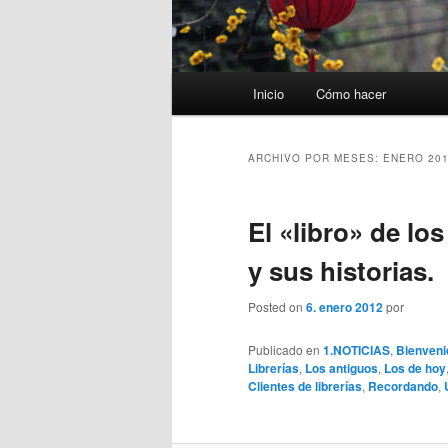
Menú
Inicio
Cómo hacer
principal
ARCHIVO POR MESES:
ENERO 20
El «libro» de los
y sus historias.
Posted on
6. enero 2012
por
Publicado en
1.NOTICIAS
,
Bienveni
Librerías
,
Los antiguos
,
Los de hoy
Clientes de librerías
,
Recordando
,