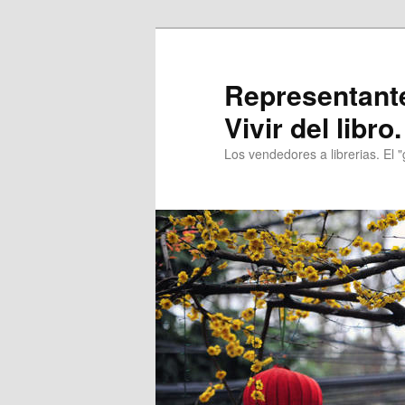
Ir
Ir
al
al
contenido
contenido
Representantes
principal
secundario
Vivir del libro.
Los vendedores a librerias. El "gr