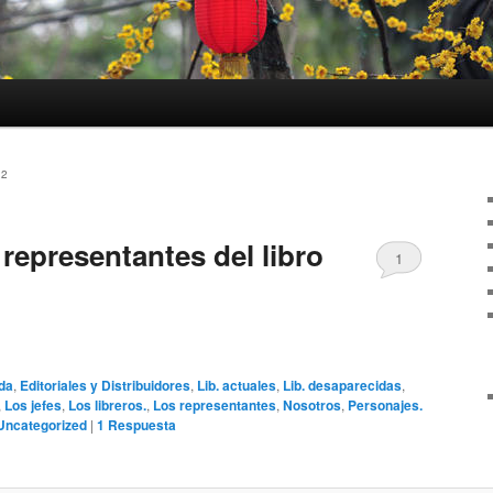
12
 representantes del libro
1
da
,
Editoriales y Distribuidores
,
Lib. actuales
,
Lib. desaparecidas
,
,
Los jefes
,
Los libreros.
,
Los representantes
,
Nosotros
,
Personajes.
Uncategorized
|
1
Respuesta